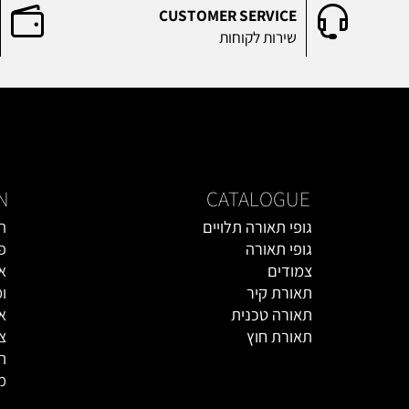
RICE
CUSTOMER SERVICE
שירות לקוחות
מחיר
TION
CATALOGUE
גופי תאורה תלויים
הסיפור
גופי תאורה
פרוייק
צמודים
אדריכל
תאורת קיר
ומעצבי
תאורה טכנית
אולם ה
תאורת חוץ
צור קש
אקססוריז
תקנון