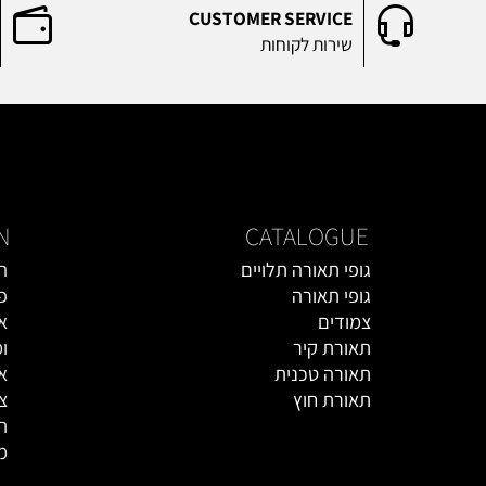
RICE
CUSTOMER SERVICE
שירות לקוחות
מחיר
TION
CATALOGUE
גופי תאורה תלויים
הסיפור
גופי תאורה
פרוייק
צמודים
אדריכל
תאורת קיר
ומעצבי
תאורה טכנית
אולם ה
תאורת חוץ
צור קש
אקססוריז
תקנון