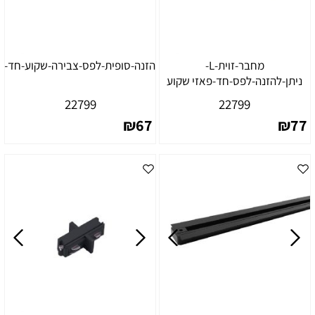
מחבר-זוית-L-
הזנה-סופית-לפס-צבירה-שקוע-חד-פ
ניתן-להזנה-לפס-חד-פאזי שקוע
22799
22799
₪
67
₪
77