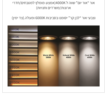
אור “אור יום” שווה ל 4000K(אמצע-מומלץ למטבחים/חדרי
ארונות/משרדים וחנויות)
וצבעי אור “לבן קר” יסומנו בסביבות 6000K ומעלה.(צד ימין)