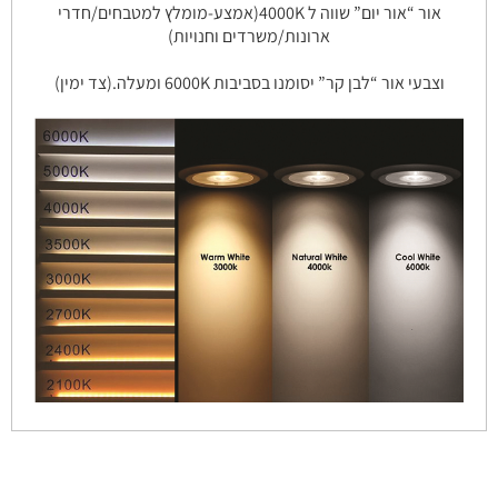
אור “אור יום” שווה ל 4000K(אמצע-מומלץ למטבחים/חדרי
ארונות/משרדים וחנויות)
וצבעי אור “לבן קר” יסומנו בסביבות 6000K ומעלה.(צד ימין)